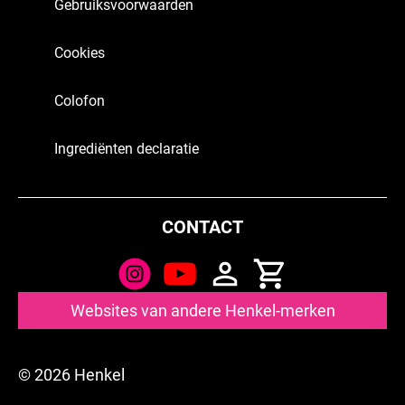
Gebruiksvoorwaarden
hun best uitzien: intens en diepzwart.
geeft deze grijze kleur een geweldig resultaat.
Lees meer
Lees meer
Lees meer
Cookies
Colofon
Ingrediënten declaratie
CONTACT
Websites van andere Henkel-merken
© 2026 Henkel