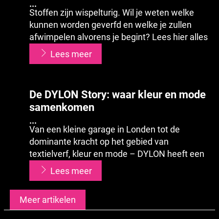
...
Stoffen zijn wispelturig. Wil je weten welke
kunnen worden geverfd en welke je zullen
afwimpelen alvorens je begint? Lees hier alles
wat je moet weten...
...
Lees meer
De DYLON Story: waar kleur en mode
samenkomen
...
Van een kleine garage in Londen tot de
dominante kracht op het gebied van
textielverf, kleur en mode – DYLON heeft een
nogal wilde rit achter de rug. Lees verder om
...
Lees meer
alles te ervaren over DYLONs fascinerende
geschiedenis.
Meer artikelen