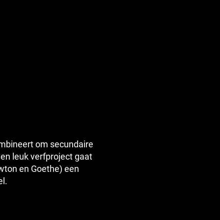
combineert om secundaire
een leuk verfproject gaat
wton en Goethe) een
l.