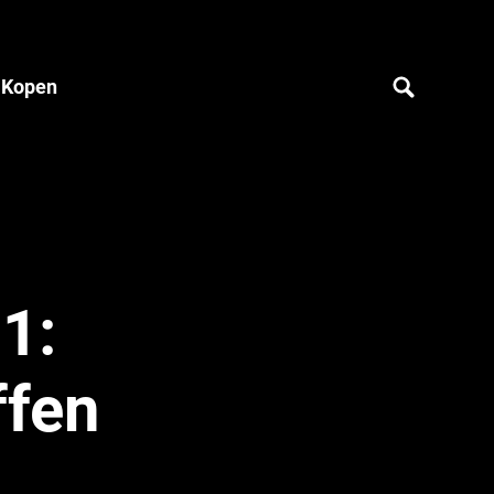
 Kopen
1:
ffen