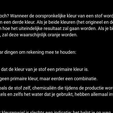
, toch? Wanneer de oorspronkelijke kleur van een stof w
 in een derde kleur. Als je beide kleuren (het origineel en d
an hoe het uiteindelijke resultaat zal gaan worden. Als je 
t, zal deze waarschijnlijk oranje worden.
aar dingen om rekening mee te houden:
dat de kleur van je stof een ​​primaire kleur is.
 geen primaire kleur, maar eerder een combinatie.
als de stof zelf, chemicaliën die tijdens de productie wor
kels en zelfs het water dat je gebruikt, hebben allemaal in
leurenwiel is slechts een indicatie; het helpt je op weg,