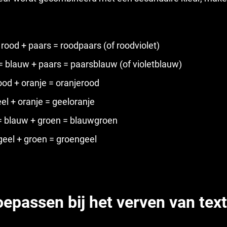
rood + paars = roodpaars (of roodviolet)
= blauw + paars = paarsblauw (of violetblauw)
ood + oranje = oranjerood
eel + oranje = geeloranje
= blauw + groen = blauwgroen
geel + groen = groengeel
oepassen bij het verven van text