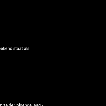
ekend staat als
 ze de volgende laag -