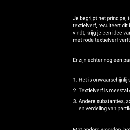
Je begrijpt het principe
textielverf, resulteert dit
vindt, krijg je een idee v
met rode textielverf verf
Er zijn echter nog een p
Het is onwaarschijnlijk 
Textielverf is meestal
Andere substanties, zo
en verdeling van parti
Met andere woorden, het k