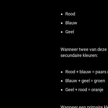
Rood
Blauw
Geel
Wanneer twee van deze w
secundaire kleuren:
Rood + blauw = paars (
Blauw + geel = groen
Geel + rood = oranje
Wanneer een primaire kl