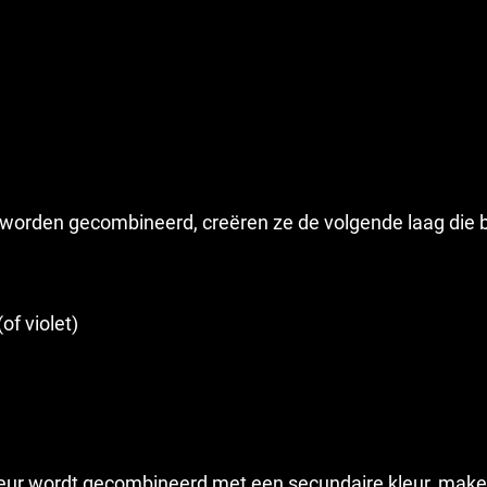
orden gecombineerd, creëren ze de volgende laag die b
of violet)
eur wordt gecombineerd met een secundaire kleur, maken